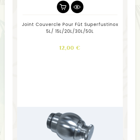
Joint Couvercle Pour Fût Superfustinox
5L/ 15L/20L/30L/50L
Prix
12,00 €