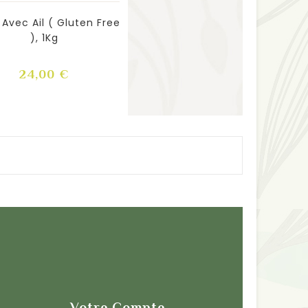
 Avec Ail ( Gluten Free
), 1Kg
Prix
24,00 €
Votre Compte