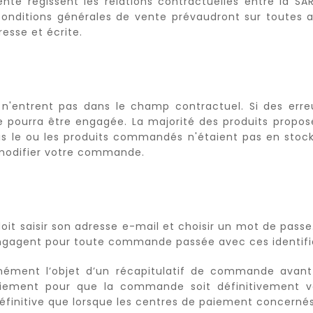
nte régissent les relations contractuelles entre la S
conditions générales de vente prévaudront sur toutes a
esse et écrite.
, n'entrent pas dans le champ contractuel. Si des erre
e pourra être engagée. La majorité des produits propos
fois le ou les produits commandés n'étaient pas en stoc
u modifier votre commande.
oit saisir son adresse e-mail et choisir un mot de pass
l’engagent pour toute commande passée avec ces identifi
ément l’objet d’un récapitulatif de commande avant q
paiement pour que la commande soit définitivement
éfinitive que lorsque les centres de paiement concernés