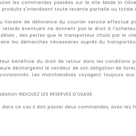
utes les commandes passées sur le site Made In Oliv
s produits s'interdisent toute revente partielle ou totale 
au horaire de délivrance du courrier service effectué p
Les retards éventuels ne donnent pas le droit à l'achet
délais , des pertes que le transporteur choisi par le clie
aire les démarches nécessaires auprès du transporteur .
teur bénéficie du droit de retour dans les conditions
e déchargeant le vendeur de son obligation de livrer, la
pprovisionnés. Les marchandises voyagent toujours aux r
dation INDIQUEZ LES RESERVES D'USAGE.
n, dans ce cas il doit passer deux commandes, avec les fra