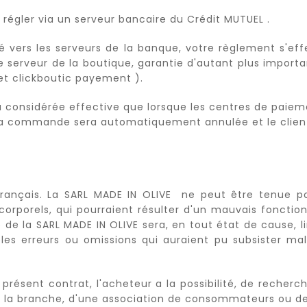
 régler via un serveur bancaire du Crédit MUTUEL .
gé vers les serveurs de la banque, votre règlement s'
e serveur de la boutique, garantie d'autant plus impor
et clickboutic payement ).
a considérée effective que lorsque les centres de paie
, la commande sera automatiquement annulée et le client
 français. La SARL MADE IN OLIVE ne peut être tenue
corporels, qui pourraient résulter d'un mauvais foncti
té de la SARL MADE IN OLIVE sera, en tout état de cause
es erreurs ou omissions qui auraient pu subsister mal
du présent contrat, l'acheteur a la possibilité, de rech
de la branche, d'une association de consommateurs ou de