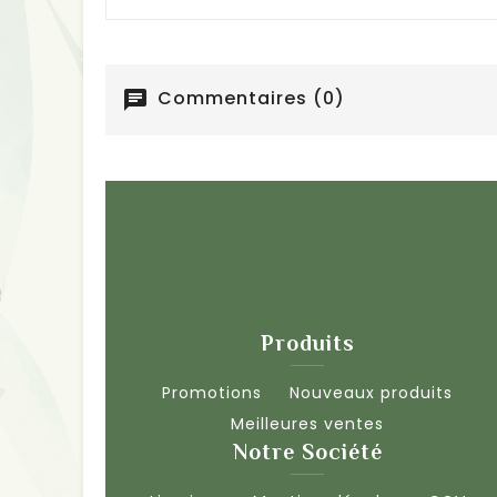
Commentaires (0)
chat
Produits
Promotions
Nouveaux produits
Meilleures ventes
Notre Société