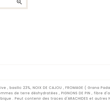

live , basilic 23%, NOIX DE CAJOU , FROMAGE ( Grana Padano
pommes de terre déshydratées , PIGNONS DE PIN , fibre d'ag
orbique . Peut contenir des traces d'ARACHIDES et autres