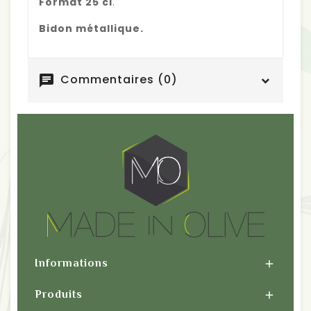
Format 25 cl
.
Bidon métallique.
Commentaires (0)
chat
Informations

Produits
