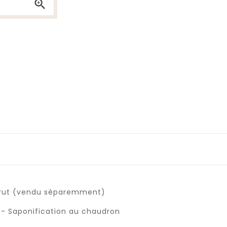

n brut (vendu séparemment)
 - Saponification au chaudron