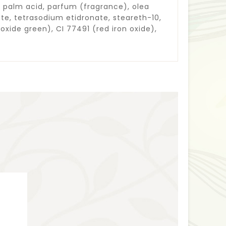
 palm acid, parfum (fragrance), olea
te, tetrasodium etidronate, steareth-10,
xide green), CI 77491 (red iron oxide),