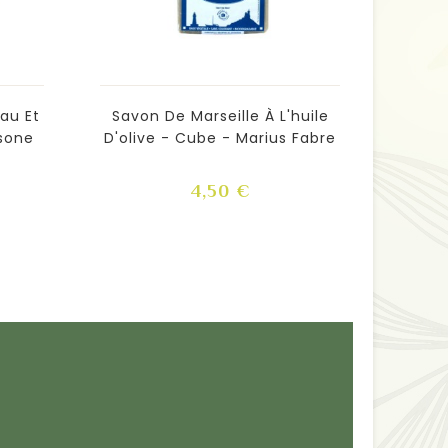
Eau Et
Savon De Marseille À L'huile
Crème 
sone
D'olive - Cube - Marius Fabre
Prix
4,50 €