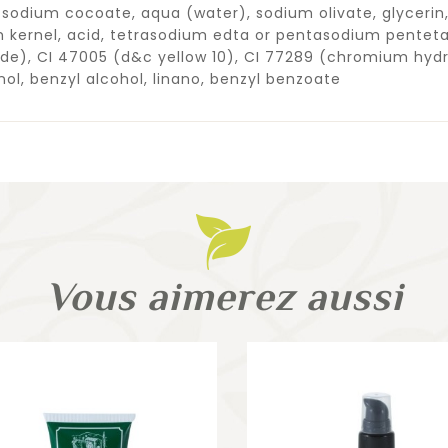
sodium cocoate, aqua (water), sodium olivate, glycerin,
lm kernel, acid, tetrasodium edta or pentasodium penteta
ide), CI 47005 (d&c yellow 10), CI 77289 (chromium hydro
enol, benzyl alcohol, linano, benzyl benzoate
Vous aimerez aussi