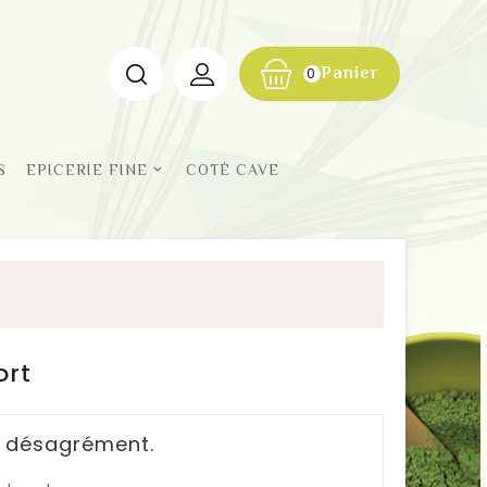
Panier
0
S
EPICERIE FINE
COTÉ CAVE
ort
e désagrément.