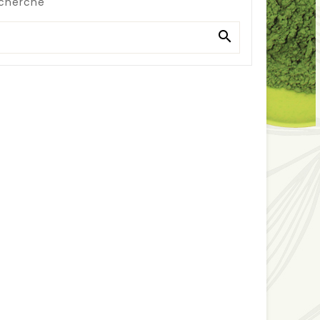
echerche
